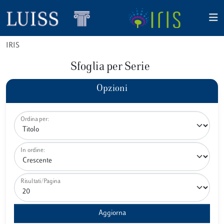
IRIS
Sfoglia per Serie
Opzioni
Ordina per:
In ordine:
Risultati/Pagina