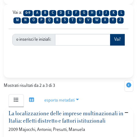
Vai a:
0-9
A
B
C
D
E
F
G
H
I
J
K
L
M
N
O
P
Q
R
S
T
U
V
W
X
Y
Z
o inserisci le iniziali:
Mostrati risultati da 2 a 3 di 3
esporta metadati
La localizzazione delle imprese multinazionali in
Italia: effetti distretto e fattori istituzionali
2009 Majocchi, Antonio; Presutti, Manuela