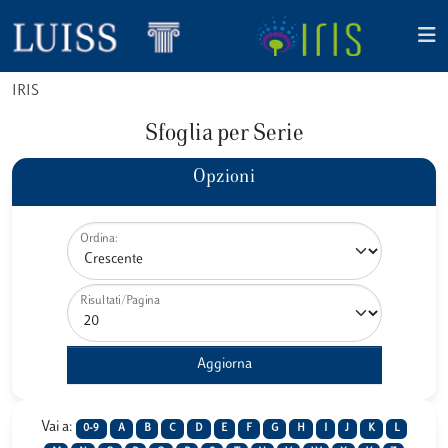
IRIS
Sfoglia per Serie
Opzioni
Ordina:
Risultati/Pagina
Vai a:
0-9
A
B
C
D
E
F
G
H
I
J
K
L