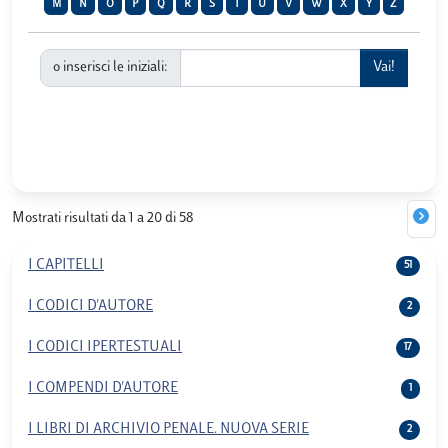
M
N
O
P
Q
R
S
T
U
V
W
X
Y
Z
o inserisci le iniziali:
Mostrati risultati da 1 a 20 di 58
I CAPITELLI
51
I CODICI D'AUTORE
2
I CODICI IPERTESTUALI
17
I COMPENDI D'AUTORE
1
I LIBRI DI ARCHIVIO PENALE. NUOVA SERIE
2