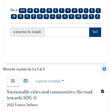
Vai a:
0-9
A
B
C
D
E
F
G
H
I
J
K
L
M
N
O
P
Q
R
S
T
U
V
W
X
Y
Z
o inserisci le iniziali:
Mostrati risultati da 3 a 5 di 5
esporta metadati
Sustainable cities and communities: the road
towards SDG 11
2022 Franco, Stefano