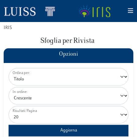
IRIS
Sfoglia per Rivista
Opzioni
Ordina per:
In ordine:
Risultati/Pagina