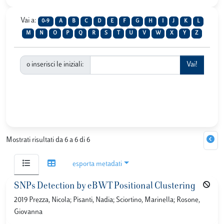
Vai a:
0-9
A
B
C
D
E
F
G
H
I
J
K
L
M
N
O
P
Q
R
S
T
U
V
W
X
Y
Z
o inserisci le iniziali:
Mostrati risultati da 6 a 6 di 6
esporta metadati
SNPs Detection by eBWT Positional Clustering
2019 Prezza, Nicola; Pisanti, Nadia; Sciortino, Marinella; Rosone,
Giovanna