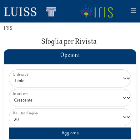
IRIS
Sfoglia per Rivista
Opzioni
Ordina per:
In ordine:
Risultati/Pagina