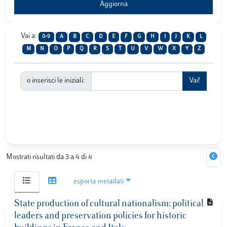
Vai a:
0-9
A
B
C
D
E
F
G
H
I
J
K
L
M
N
O
P
Q
R
S
T
U
V
W
X
Y
Z
o inserisci le iniziali:
Mostrati risultati da 3 a 4 di 4
esporta metadati
State production of cultural nationalism: political
leaders and preservation policies for historic