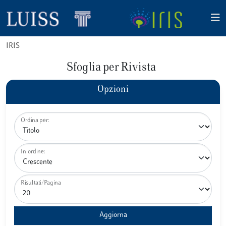
IRIS
Sfoglia per Rivista
Opzioni
Ordina per:
In ordine:
Risultati/Pagina