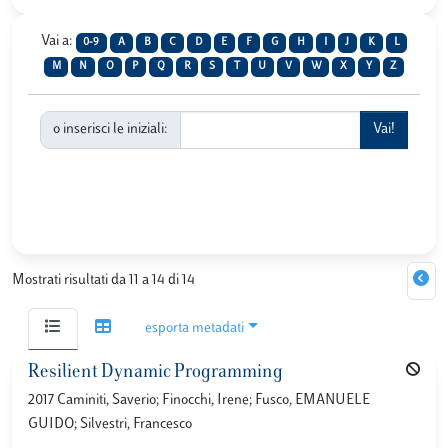
Vai a:
0-9
A
B
C
D
E
F
G
H
I
J
K
L
M
N
O
P
Q
R
S
T
U
V
W
X
Y
Z
o inserisci le iniziali:
Mostrati risultati da 11 a 14 di 14
esporta metadati
Resilient Dynamic Programming
2017 Caminiti, Saverio; Finocchi, Irene; Fusco, EMANUELE
GUIDO; Silvestri, Francesco