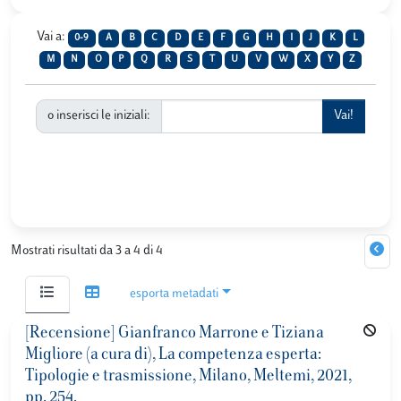
Vai a:
0-9
A
B
C
D
E
F
G
H
I
J
K
L
M
N
O
P
Q
R
S
T
U
V
W
X
Y
Z
o inserisci le iniziali:
Mostrati risultati da 3 a 4 di 4
esporta metadati
[Recensione] Gianfranco Marrone e Tiziana
Migliore (a cura di), La competenza esperta:
Tipologie e trasmissione, Milano, Meltemi, 2021,
pp. 254.