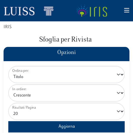
IRIS
Sfoglia per Rivista
Opzioni
Ordina per:
In ordine:
Risultati/Pagina