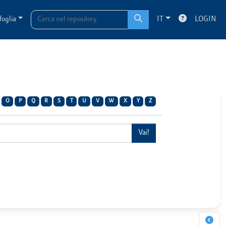
foglia
IT
LOGIN
O
P
Q
R
S
T
U
V
W
X
Y
Z