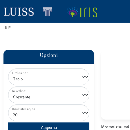
IRIS
Opzioni
Ordina per:
In ordine:
Risultati/Pagina
Mostrati risultati 