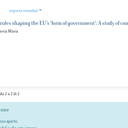
esporta metadati
rules shaping the EU’s ‘form of government’: A study of con
lenia Maria
da 2 a 2 di 2
cone
esso aperto