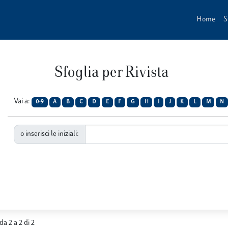
Home
S
Sfoglia per Rivista
Vai a:
0-9
A
B
C
D
E
F
G
H
I
J
K
L
M
N
o inserisci le iniziali:
da 2 a 2 di 2