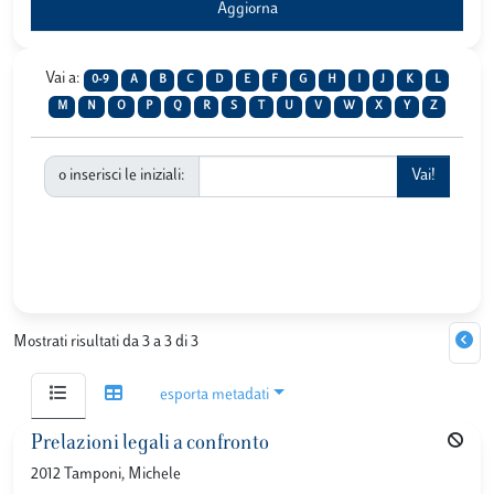
Vai a:
0-9
A
B
C
D
E
F
G
H
I
J
K
L
M
N
O
P
Q
R
S
T
U
V
W
X
Y
Z
o inserisci le iniziali:
Mostrati risultati da 3 a 3 di 3
esporta metadati
Prelazioni legali a confronto
2012 Tamponi, Michele