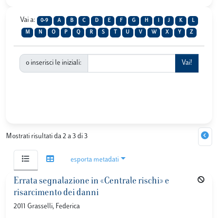
Vai a:
0-9
A
B
C
D
E
F
G
H
I
J
K
L
M
N
O
P
Q
R
S
T
U
V
W
X
Y
Z
o inserisci le iniziali:
Mostrati risultati da 2 a 3 di 3
esporta metadati
Errata segnalazione in «Centrale rischi» e
risarcimento dei danni
2011 Grasselli, Federica