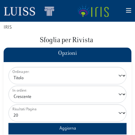
IRIS
Sfoglia per Rivista
Opzioni
Ordina per:
In ordine:
Risultati/Pagina