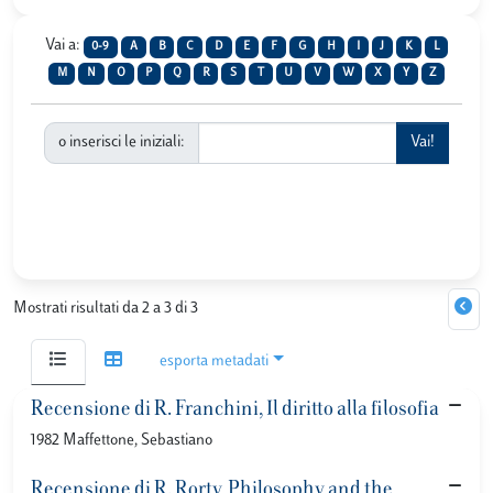
Vai a:
0-9
A
B
C
D
E
F
G
H
I
J
K
L
M
N
O
P
Q
R
S
T
U
V
W
X
Y
Z
o inserisci le iniziali:
Mostrati risultati da 2 a 3 di 3
esporta metadati
Recensione di R. Franchini, Il diritto alla filosofia
1982 Maffettone, Sebastiano
Recensione di R. Rorty, Philosophy and the