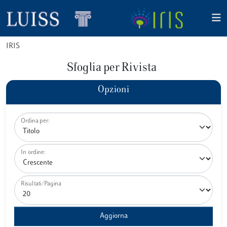
IRIS
Sfoglia per Rivista
Opzioni
Ordina per:
In ordine:
Risultati/Pagina