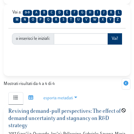
Vai a:
0-9
A
B
C
D
E
F
G
H
I
J
K
L
M
N
O
P
Q
R
S
T
U
V
W
X
Y
Z
o inserisci le iniziali:
Mostrati risultati da 4 a 4 di 4
esporta metadati
Reviving demand-pull perspectives: The effect of
demand uncertainty and stagnancy on R&D
strategy