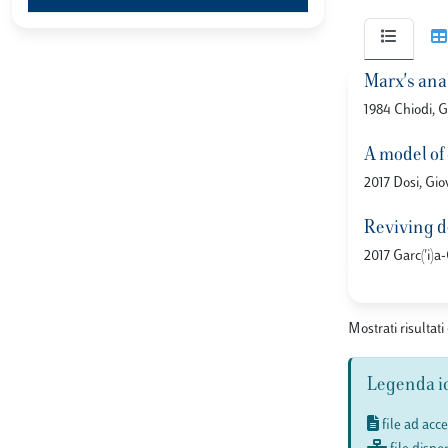
Marx's anal
1984 Chiodi, G
A model of
2017 Dosi, Gio
Reviving d
2017 Garc('i)a
Mostrati risultati
Legenda i
file ad acc