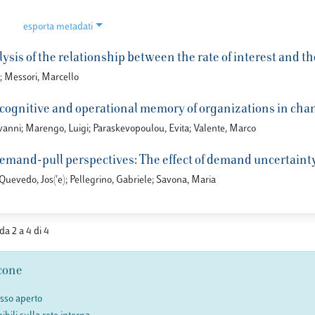
esporta metadati
ysis of the relationship between the rate of interest and the
; Messori, Marcello
 cognitive and operational memory of organizations in ch
vanni; Marengo, Luigi; Paraskevopoulou, Evita; Valente, Marco
emand-pull perspectives: The effect of demand uncertain
-Quevedo, Jos('e); Pellegrino, Gabriele; Savona, Maria
 da 2 a 4 di 4
cone
esso aperto