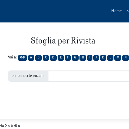
Home
S
Sfoglia per Rivista
Vai a:
0-9
A
B
C
D
E
F
G
H
I
J
K
L
M
N
o inserisci le iniziali:
 da 2 a 4 di 4