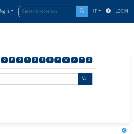
foglia
IT
LOGIN
O
P
Q
R
S
T
U
V
W
X
Y
Z