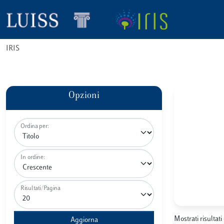
IRIS
Opzioni
Ordina per:
In ordine:
Risultati/Pagina
Mostrati risultati