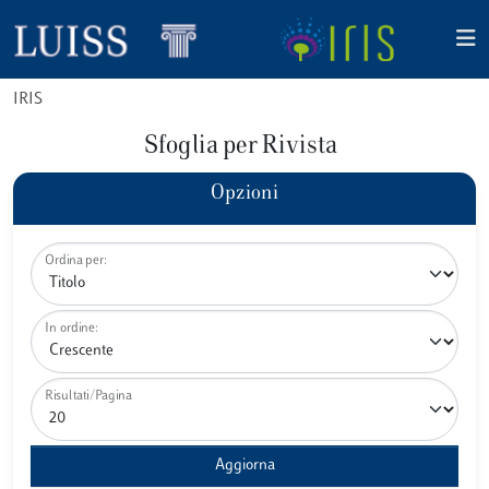
IRIS
Sfoglia per Rivista
Opzioni
Ordina per:
In ordine:
Risultati/Pagina