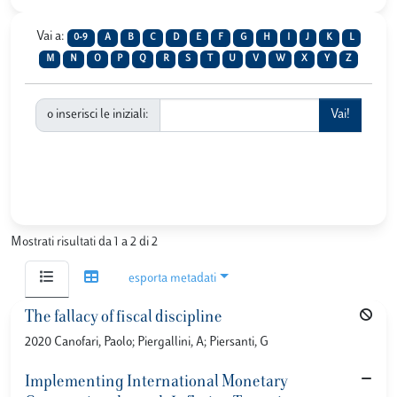
Vai a:
0-9
A
B
C
D
E
F
G
H
I
J
K
L
M
N
O
P
Q
R
S
T
U
V
W
X
Y
Z
o inserisci le iniziali:
Mostrati risultati da 1 a 2 di 2
esporta metadati
The fallacy of fiscal discipline
2020 Canofari, Paolo; Piergallini, A; Piersanti, G
Implementing International Monetary