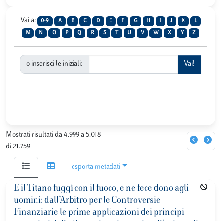
Vai a:
0-9
A
B
C
D
E
F
G
H
I
J
K
L
M
N
O
P
Q
R
S
T
U
V
W
X
Y
Z
o inserisci le iniziali:
Mostrati risultati da 4.999 a 5.018
di 21.759
esporta metadati
E il Titano fuggì con il fuoco, e ne fece dono agli
uomini: dall’Arbitro per le Controversie
Finanziarie le prime applicazioni dei principi