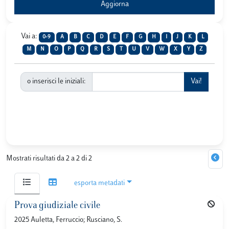
Vai a:
0-9
A
B
C
D
E
F
G
H
I
J
K
L
M
N
O
P
Q
R
S
T
U
V
W
X
Y
Z
o inserisci le iniziali:
Mostrati risultati da 2 a 2 di 2
esporta metadati
Prova giudiziale civile
2025 Auletta, Ferruccio; Rusciano, S.