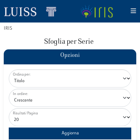
IRIS
Sfoglia per Serie
Opzioni
Ordina per:
In ordine:
Risultati/Pagina