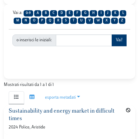
Vai a:
0-9
A
B
C
D
E
F
G
H
I
J
K
L
M
N
O
P
Q
R
S
T
U
V
W
X
Y
Z
o inserisci le iniziali:
Mostrati risultati da 1 a 1 di 1
esporta metadati
Sustainability and energy market in difficult
times
2024 Police, Aristide