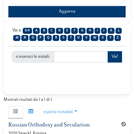
Vai a:
0-9
A
B
C
D
E
F
G
H
I
J
K
L
M
N
O
P
Q
R
S
T
U
V
W
X
Y
Z
o inserisci le iniziali:
Mostrati risultati da 1 a 1 di 1
esporta metadati
Russian Orthodoxy and Secularism
2020 Stoeckl, Kristina