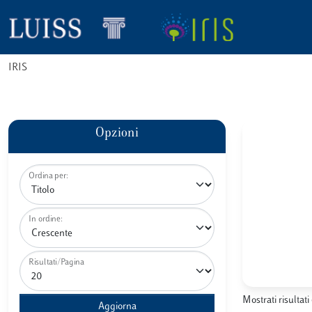
IRIS
Opzioni
Ordina per:
In ordine:
Risultati/Pagina
Mostrati risultati 