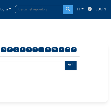
foglia
IT
LOGIN
O
P
Q
R
S
T
U
V
W
X
Y
Z