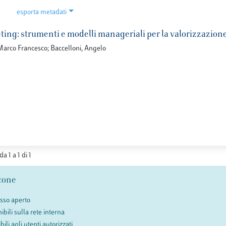
esporta metadati
ing: strumenti e modelli manageriali per la valorizzazione 
arco Francesco; Baccelloni, Angelo
da 1 a 1 di 1
cone
esso aperto
ibili sulla rete interna
bili agli utenti autorizzati