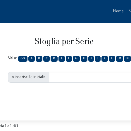
Home
S
Sfoglia per Serie
Vai a:
0-9
A
B
C
D
E
F
G
H
I
J
K
L
M
N
o inserisci le iniziali:
da 1 a 1 di 1