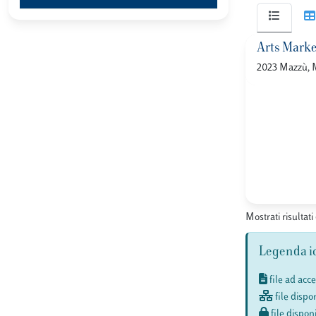
Arts Market
2023 Mazzù, M
Mostrati risultati 
Legenda i
file ad acc
file dispon
file disponi