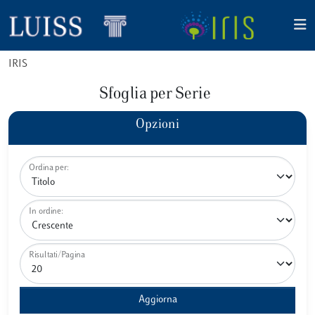
IRIS
Sfoglia per Serie
Opzioni
Ordina per:
In ordine:
Risultati/Pagina