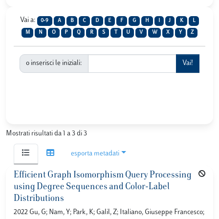
Vai a:
0-9
A
B
C
D
E
F
G
H
I
J
K
L
M
N
O
P
Q
R
S
T
U
V
W
X
Y
Z
o inserisci le iniziali:
Mostrati risultati da 1 a 3 di 3
esporta metadati
Efficient Graph Isomorphism Query Processing
using Degree Sequences and Color-Label
Distributions
2022 Gu, G; Nam, Y; Park, K; Galil, Z; Italiano, Giuseppe Francesco;