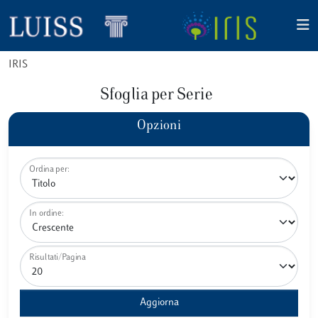
IRIS
Sfoglia per Serie
Opzioni
Ordina per:
In ordine:
Risultati/Pagina