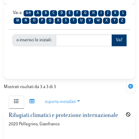
Vai a:
0-9
A
B
C
D
E
F
G
H
I
J
K
L
M
N
O
P
Q
R
S
T
U
V
W
X
Y
Z
o inserisci le iniziali:
Mostrati risultati da 3 a 3 di 3
esporta metadati
Rifugiati climatici e protezione internazionale
2020 Pellegrino, Gianfranco