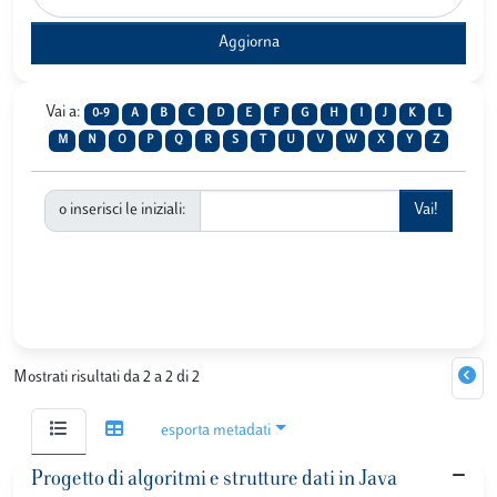
Vai a:
0-9
A
B
C
D
E
F
G
H
I
J
K
L
M
N
O
P
Q
R
S
T
U
V
W
X
Y
Z
o inserisci le iniziali:
Mostrati risultati da 2 a 2 di 2
esporta metadati
Progetto di algoritmi e strutture dati in Java