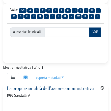
Vai a:
0-9
A
B
C
D
E
F
G
H
I
J
K
L
M
N
O
P
Q
R
S
T
U
V
W
X
Y
Z
o inserisci le iniziali:
Mostrati risultati da 1 a 1 di 1
esporta metadati
La proporzionalità dell’azione amministrativa
1998 Sandulli, A