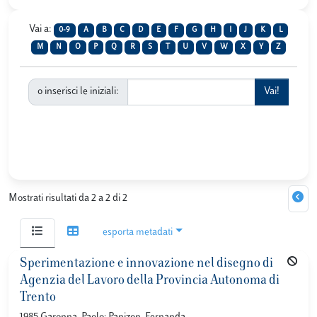
Vai a:
0-9
A
B
C
D
E
F
G
H
I
J
K
L
M
N
O
P
Q
R
S
T
U
V
W
X
Y
Z
o inserisci le iniziali:
Mostrati risultati da 2 a 2 di 2
esporta metadati
Sperimentazione e innovazione nel disegno di
Agenzia del Lavoro della Provincia Autonoma di
Trento