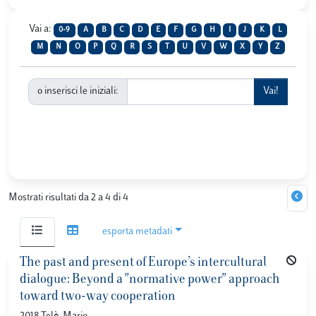
Vai a:
0-9
A
B
C
D
E
F
G
H
I
J
K
L
M
N
O
P
Q
R
S
T
U
V
W
X
Y
Z
o inserisci le iniziali:
Mostrati risultati da 2 a 4 di 4
esporta metadati
The past and present of Europe’s intercultural
dialogue: Beyond a "normative power" approach
toward two-way cooperation