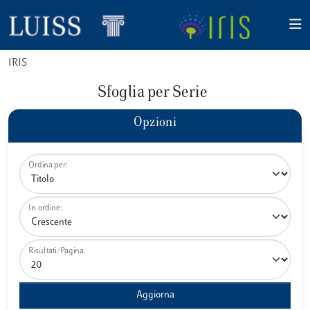
IRIS
Sfoglia per Serie
Opzioni
Ordina per:
In ordine:
Risultati/Pagina