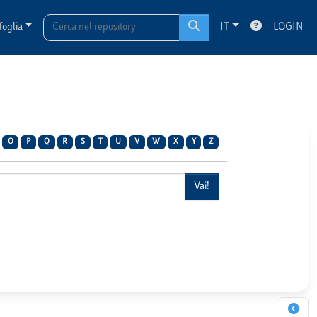
foglia
IT
LOGIN
O
P
Q
R
S
T
U
V
W
X
Y
Z