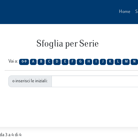
Home
S
Sfoglia per Serie
Vai a:
0-9
A
B
C
D
E
F
G
H
I
J
K
L
M
N
o inserisci le iniziali:
 da 3 a 4 di 4