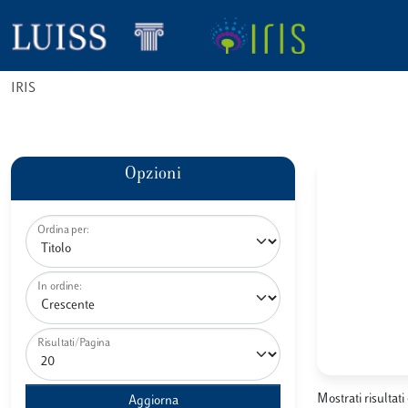
IRIS
Opzioni
Ordina per:
In ordine:
Risultati/Pagina
Mostrati risultati