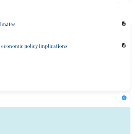
timates
a
 economic policy implications
a