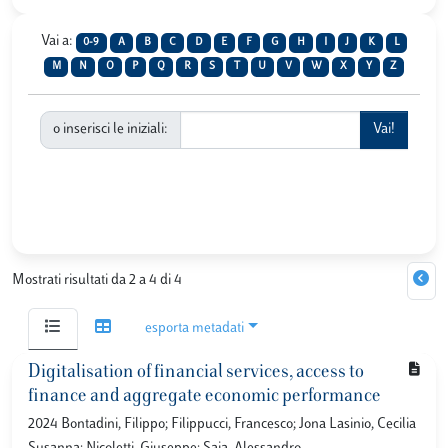
Vai a:
0-9
A
B
C
D
E
F
G
H
I
J
K
L
M
N
O
P
Q
R
S
T
U
V
W
X
Y
Z
o inserisci le iniziali:
Mostrati risultati da 2 a 4 di 4
esporta metadati
Digitalisation of financial services, access to
finance and aggregate economic performance
2024 Bontadini, Filippo; Filippucci, Francesco; Jona Lasinio, Cecilia