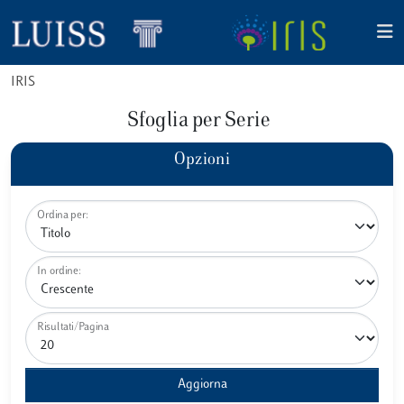
IRIS
Sfoglia per Serie
Opzioni
Ordina per:
In ordine:
Risultati/Pagina