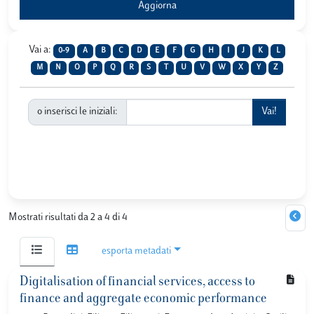
Vai a:
0-9
A
B
C
D
E
F
G
H
I
J
K
L
M
N
O
P
Q
R
S
T
U
V
W
X
Y
Z
o inserisci le iniziali:
Mostrati risultati da 2 a 4 di 4
esporta metadati
Digitalisation of financial services, access to
finance and aggregate economic performance