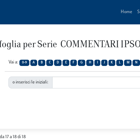
Home
S
foglia per Serie COMMENTARI IPS
Vai a:
0-9
A
B
C
D
E
F
G
H
I
J
K
L
M
N
o inserisci le iniziali:
da 17 a 18 di 18