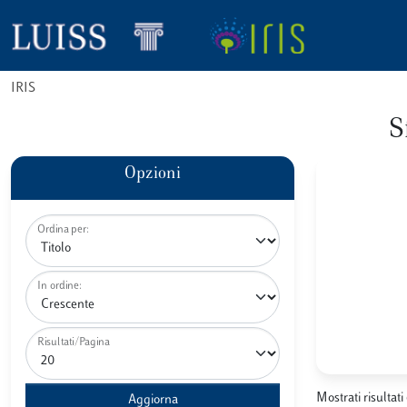
IRIS
S
Opzioni
Ordina per:
In ordine:
Risultati/Pagina
Mostrati risultati 