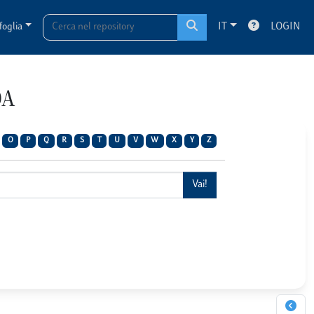
foglia
IT
LOGIN
OA
O
P
Q
R
S
T
U
V
W
X
Y
Z