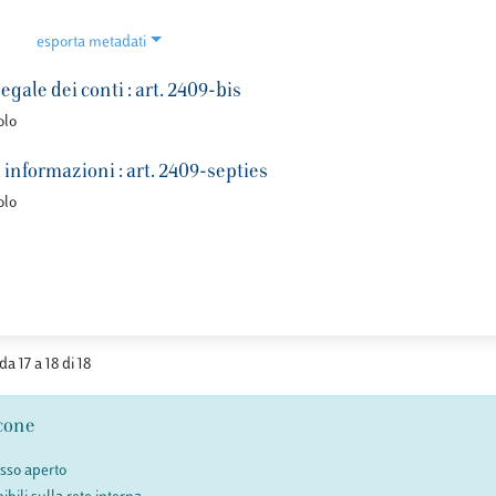
esporta metadati
egale dei conti : art. 2409-bis
olo
informazioni : art. 2409-septies
olo
da 17 a 18 di 18
cone
esso aperto