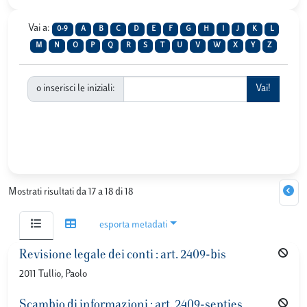
Vai a:
0-9
A
B
C
D
E
F
G
H
I
J
K
L
M
N
O
P
Q
R
S
T
U
V
W
X
Y
Z
o inserisci le iniziali:
Mostrati risultati da 17 a 18 di 18
esporta metadati
Revisione legale dei conti : art. 2409-bis
2011 Tullio, Paolo
Scambio di informazioni : art. 2409-septies