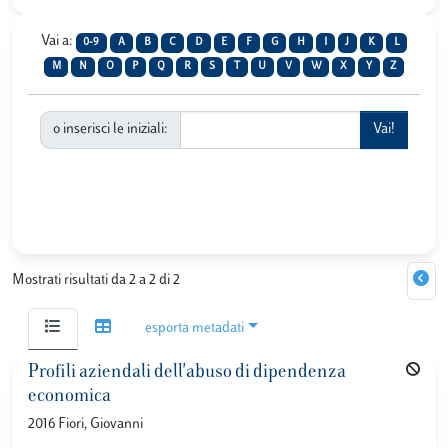
Vai a:
0-9
A
B
C
D
E
F
G
H
I
J
K
L
M
N
O
P
Q
R
S
T
U
V
W
X
Y
Z
o inserisci le iniziali:
Mostrati risultati da 2 a 2 di 2
esporta metadati
Profili aziendali dell'abuso di dipendenza
economica
2016 Fiori, Giovanni