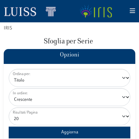
IRIS
Sfoglia per Serie
Opzioni
Ordina per:
In ordine:
Risultati/Pagina