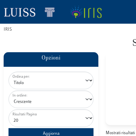
IRIS
Opzioni
Ordina per:
In ordine:
Risultati/Pagina
Mostrati risultati 