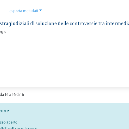
esporta metadati
tragiudiziali di soluzione delle controversie tra intermedi
rgio
da 16 a 16 di 16
cone
esso aperto