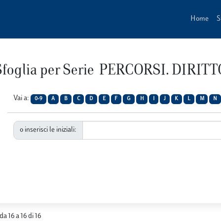
Home
S
Sfoglia per Serie PERCORSI. DIRITT
Vai a:
0-9
A
B
C
D
E
F
G
H
I
J
K
L
M
N
o inserisci le iniziali:
da 16 a 16 di 16