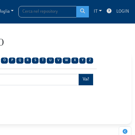
foglia
IT
LOGIN
O
O
P
Q
R
S
T
U
V
W
X
Y
Z