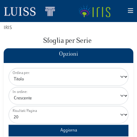
IRIS
Sfoglia per Serie
Opzioni
Ordina per:
In ordine:
Risultati/Pagina