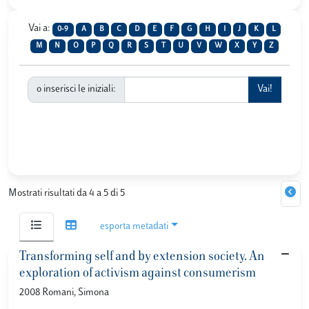
Vai a:
0-9
A
B
C
D
E
F
G
H
I
J
K
L
M
N
O
P
Q
R
S
T
U
V
W
X
Y
Z
o inserisci le iniziali:
Mostrati risultati da 4 a 5 di 5
esporta metadati
Transforming self and by extension society. An
exploration of activism against consumerism
2008 Romani, Simona