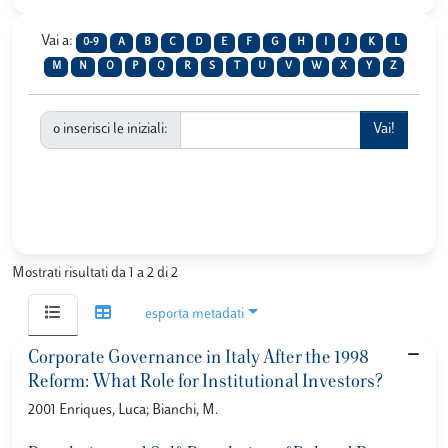
Vai a:
0-9
A
B
C
D
E
F
G
H
I
J
K
L
M
N
O
P
Q
R
S
T
U
V
W
X
Y
Z
o inserisci le iniziali:
Mostrati risultati da 1 a 2 di 2
esporta metadati
Corporate Governance in Italy After the 1998
Reform: What Role for Institutional Investors?
2001 Enriques, Luca; Bianchi, M.