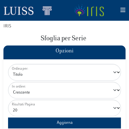
IRIS
Sfoglia per Serie
Opzioni
Ordina per:
In ordine:
Risultati/Pagina