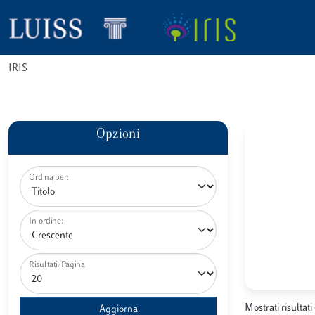
IRIS
Opzioni
Ordina per:
In ordine:
Risultati/Pagina
Mostrati risultati