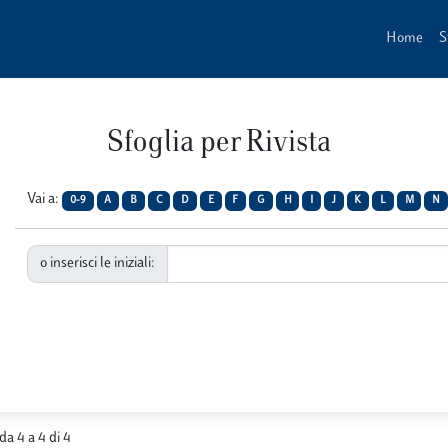
Home
S
Sfoglia per Rivista
Vai a:
0-9
A
B
C
D
E
F
G
H
I
J
K
L
M
N
o inserisci le iniziali:
 da 4 a 4 di 4