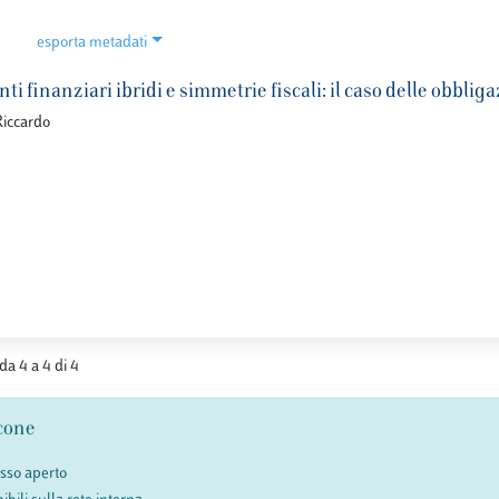
esporta metadati
ti finanziari ibridi e simmetrie fiscali: il caso delle obblig
Riccardo
 da 4 a 4 di 4
cone
esso aperto