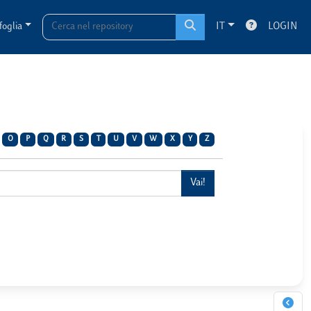
foglia
IT
LOGIN
O
P
Q
R
S
T
U
V
W
X
Y
Z