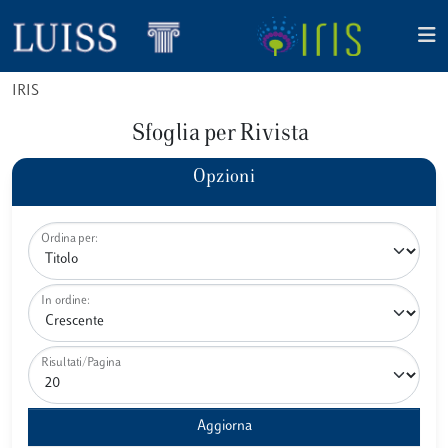
IRIS
Sfoglia per Rivista
Opzioni
Ordina per:
In ordine:
Risultati/Pagina