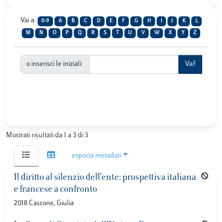
Vai a:
0-9
A
B
C
D
E
F
G
H
I
J
K
L
M
N
O
P
Q
R
S
T
U
V
W
X
Y
Z
o inserisci le iniziali:
Mostrati risultati da 1 a 3 di 3
esporta metadati
Il diritto al silenzio dell'ente: prospettiva italiana
e francese a confronto
2018 Cascone, Giulia