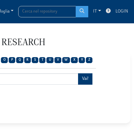
foglia
IT
LOGIN
SE RESEARCH
O
P
Q
R
S
T
U
V
W
X
Y
Z