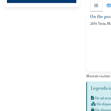
On the pos
2014 Testa, Ma
Mostrati risultati 
Legenda i
file ad acc
file dispon
file disponi