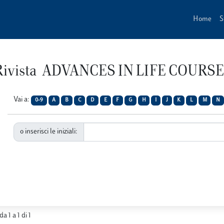
Home
S
r Rivista ADVANCES IN LIFE COUR
Vai a:
0-9
A
B
C
D
E
F
G
H
I
J
K
L
M
N
o inserisci le iniziali:
da 1 a 1 di 1