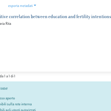
esporta metadati
itive correlation between education and fertility intention
ria Rita
da 1 a 1 di 1
cone
esso aperto
ibili sulla rete interna
bili agli utenti autorizzati