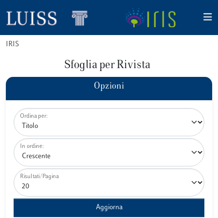
IRIS
Sfoglia per Rivista
Opzioni
Ordina per:
In ordine:
Risultati/Pagina