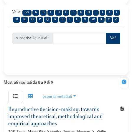
Vai a:
0-9
A
B
C
D
E
F
G
H
I
J
K
L
M
N
O
P
Q
R
S
T
U
V
W
X
Y
Z
o inserisci le iniziali:
Mostrati risultati da 8 a 9 di 9
esporta metadati
Reproductive decision-making: towards
improved theoretical, methodological and
empirical approaches