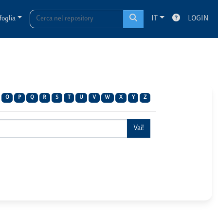
foglia
IT
LOGIN
O
P
Q
R
S
T
U
V
W
X
Y
Z