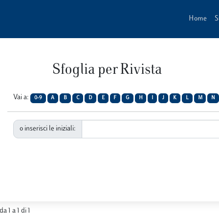
Home
S
Sfoglia per Rivista
Vai a:
0-9
A
B
C
D
E
F
G
H
I
J
K
L
M
N
o inserisci le iniziali:
da 1 a 1 di 1