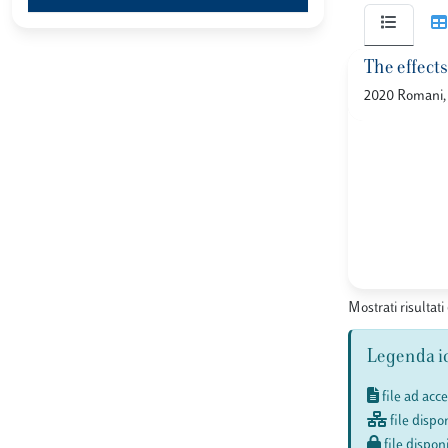
The effect
2020 Romani, S
Mostrati risultati 
Legenda i
file ad acc
file dispon
file disponi