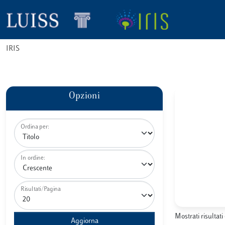
IRIS
Opzioni
Ordina per:
In ordine:
Risultati/Pagina
Mostrati risultati 