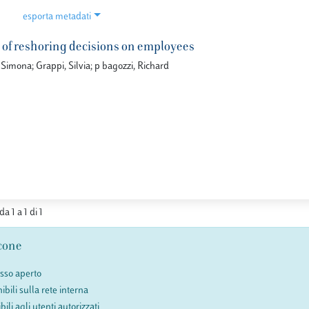
esporta metadati
s of reshoring decisions on employees
imona; Grappi, Silvia; p bagozzi, Richard
da 1 a 1 di 1
cone
esso aperto
ibili sulla rete interna
bili agli utenti autorizzati