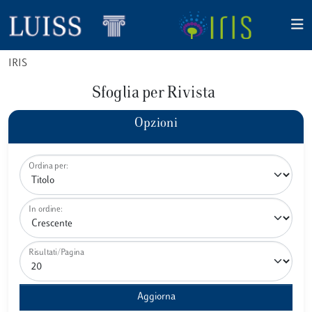
IRIS
Sfoglia per Rivista
Opzioni
Ordina per:
In ordine:
Risultati/Pagina