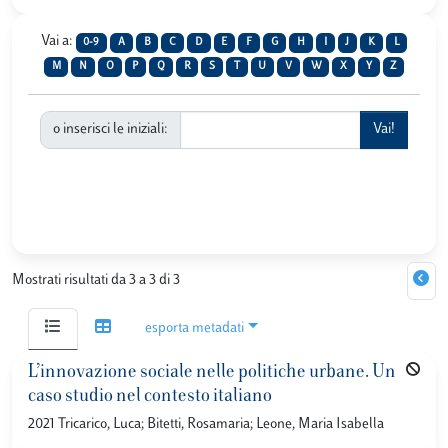
Vai a:
0-9
A
B
C
D
E
F
G
H
I
J
K
L
M
N
O
P
Q
R
S
T
U
V
W
X
Y
Z
o inserisci le iniziali:
Mostrati risultati da 3 a 3 di 3
esporta metadati
L’innovazione sociale nelle politiche urbane. Un
caso studio nel contesto italiano
2021 Tricarico, Luca; Bitetti, Rosamaria; Leone, Maria Isabella