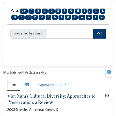
Vai a:
0-9
A
B
C
D
E
F
G
H
I
J
K
L
M
N
O
P
Q
R
S
T
U
V
W
X
Y
Z
o inserisci le iniziali:
Mostrati risultati da 2 a 2 di 2
esporta metadati
Viet Nam’s Cultural Diversity: Approaches to
Preservation: a Review
2008 Gentile, Valentina; Pande, D