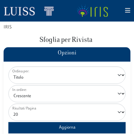
IRIS
Sfoglia per Rivista
Opzioni
Ordina per:
In ordine:
Risultati/Pagina