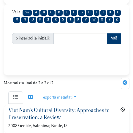
Vai a:
0-9
A
B
C
D
E
F
G
H
I
J
K
L
M
N
O
P
Q
R
S
T
U
V
W
X
Y
Z
o inserisci le iniziali:
Mostrati risultati da 2 a 2 di 2
esporta metadati
Viet Nam’s Cultural Diversity: Approaches to
Preservation: a Review
2008 Gentile, Valentina; Pande, D