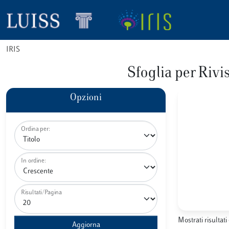
IRIS
Sfoglia per R
Opzioni
Ordina per:
In ordine:
Risultati/Pagina
Mostrati risultati 