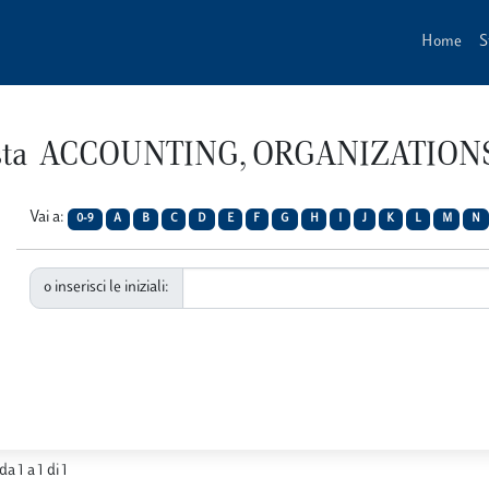
Home
S
ivista ACCOUNTING, ORGANIZATIO
Vai a:
0-9
A
B
C
D
E
F
G
H
I
J
K
L
M
N
o inserisci le iniziali:
da 1 a 1 di 1