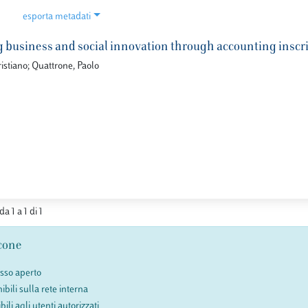
esporta metadati
 business and social innovation through accounting inscri
istiano; Quattrone, Paolo
da 1 a 1 di 1
cone
esso aperto
ibili sulla rete interna
bili agli utenti autorizzati