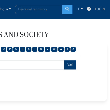
foglia
IT
LOGIN
NS AND SOCIETY
O
P
Q
R
S
T
U
V
W
X
Y
Z