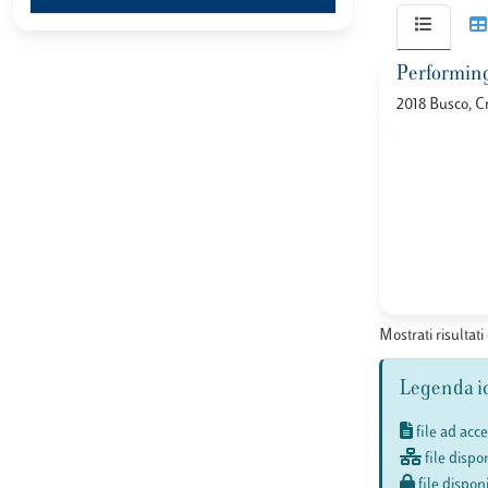
Performing
2018 Busco, Cr
Mostrati risultati 
Legenda i
file ad acc
file dispon
file disponi