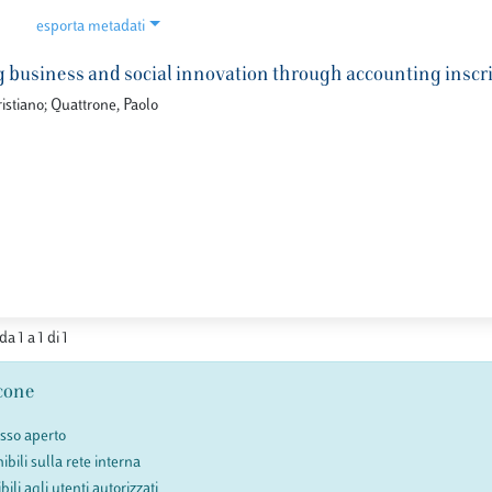
esporta metadati
 business and social innovation through accounting inscri
istiano; Quattrone, Paolo
da 1 a 1 di 1
cone
esso aperto
ibili sulla rete interna
bili agli utenti autorizzati