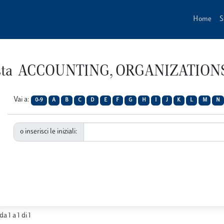
Home
S
ivista ACCOUNTING, ORGANIZATIO
Vai a:
0-9
A
B
C
D
E
F
G
H
I
J
K
L
M
N
o inserisci le iniziali:
da 1 a 1 di 1