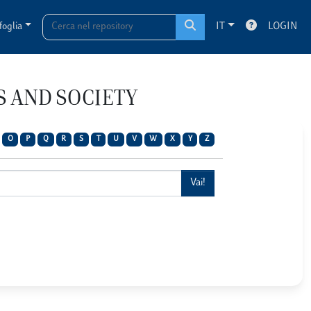
foglia
IT
LOGIN
NS AND SOCIETY
O
P
Q
R
S
T
U
V
W
X
Y
Z