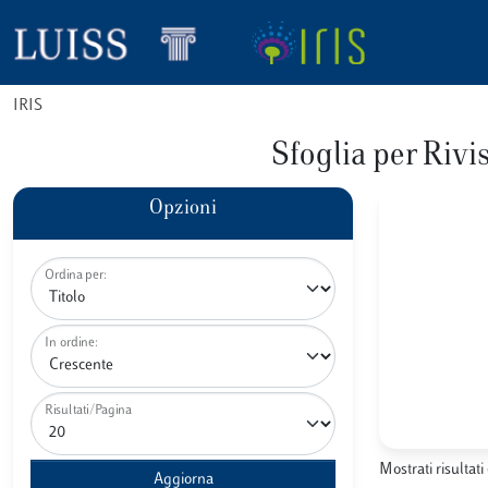
IRIS
Sfoglia per R
Opzioni
Ordina per:
In ordine:
Risultati/Pagina
Mostrati risultati 