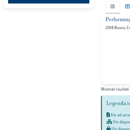
Performing
2018 Busco, Cr
Mostrati risultati 
Legenda i
file ad acc
file dispon
file disponi