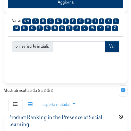
Vai a:
0-9
A
B
C
D
E
F
G
H
I
J
K
L
M
N
O
P
Q
R
S
T
U
V
W
X
Y
Z
o inserisci le iniziali:
Mostrati risultati da 6 a 8 di 8
esporta metadati
Product Ranking in the Presence of Social
Learning