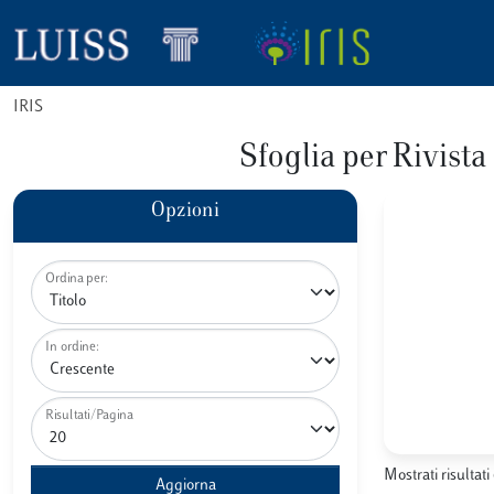
IRIS
Sfoglia per Ri
Opzioni
Ordina per:
In ordine:
Risultati/Pagina
Mostrati risultati 