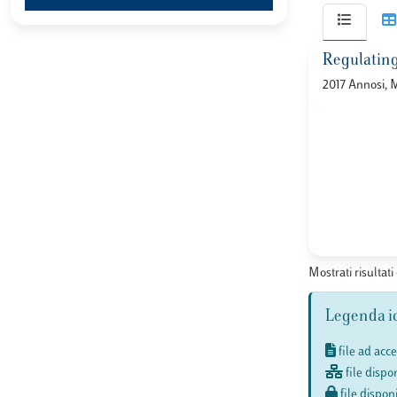
Regulating
2017 Annosi, M
Mostrati risultati 
Legenda i
file ad acc
file dispon
file disponi