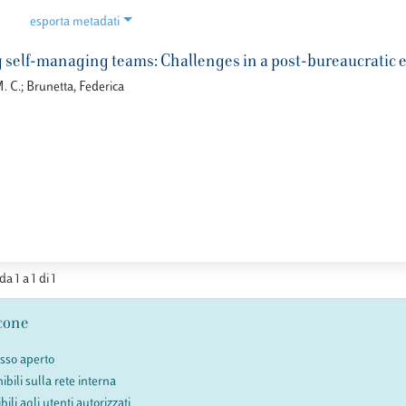
esporta metadati
 self-managing teams: Challenges in a post-bureaucratic 
. C.; Brunetta, Federica
da 1 a 1 di 1
cone
esso aperto
ibili sulla rete interna
bili agli utenti autorizzati