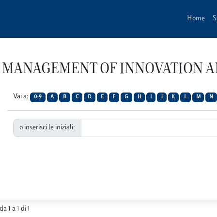
Home
S
vista MANAGEMENT OF INNOVATION
Vai a:
0-9
A
B
C
D
E
F
G
H
I
J
K
L
M
N
o inserisci le iniziali:
da 1 a 1 di 1