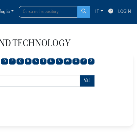
foglia
IT
LOGIN
 AND TECHNOLOGY
O
P
Q
R
S
T
U
V
W
X
Y
Z