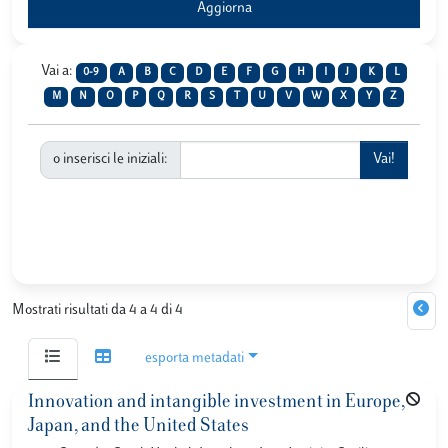
Vai a:
0-9
A
B
C
D
E
F
G
H
I
J
K
L
M
N
O
P
Q
R
S
T
U
V
W
X
Y
Z
o inserisci le iniziali:
Mostrati risultati da 4 a 4 di 4
esporta metadati
Innovation and intangible investment in Europe,
Japan, and the United States