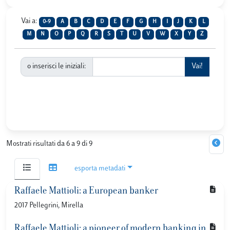
Vai a:
0-9
A
B
C
D
E
F
G
H
I
J
K
L
M
N
O
P
Q
R
S
T
U
V
W
X
Y
Z
o inserisci le iniziali:
Mostrati risultati da 6 a 9 di 9
esporta metadati
Raffaele Mattioli: a European banker
2017 Pellegrini, Mirella
Raffaele Mattioli: a pioneer of modern banking in