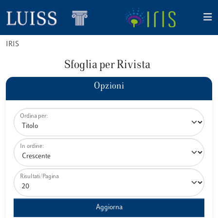
IRIS
Sfoglia per Rivista
Opzioni
Ordina per:
In ordine:
Risultati/Pagina