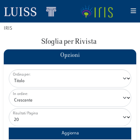
IRIS
Sfoglia per Rivista
Opzioni
Ordina per:
In ordine:
Risultati/Pagina