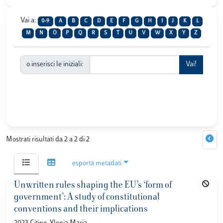
Vai a:
0-9
A
B
C
D
E
F
G
H
I
J
K
L
M
N
O
P
Q
R
S
T
U
V
W
X
Y
Z
o inserisci le iniziali:
Mostrati risultati da 2 a 2 di 2
esporta metadati
Unwritten rules shaping the EU’s ‘form of
government’: A study of constitutional
conventions and their implications