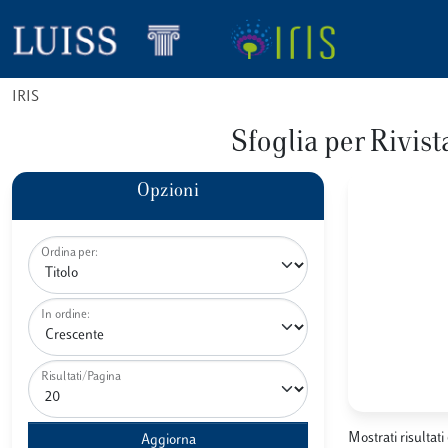
IRIS
Sfoglia per Ri
Opzioni
Ordina per:
In ordine:
Risultati/Pagina
Mostrati risultati 