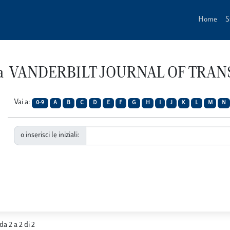
Home
S
vista VANDERBILT JOURNAL OF TR
Vai a:
0-9
A
B
C
D
E
F
G
H
I
J
K
L
M
N
o inserisci le iniziali:
da 2 a 2 di 2